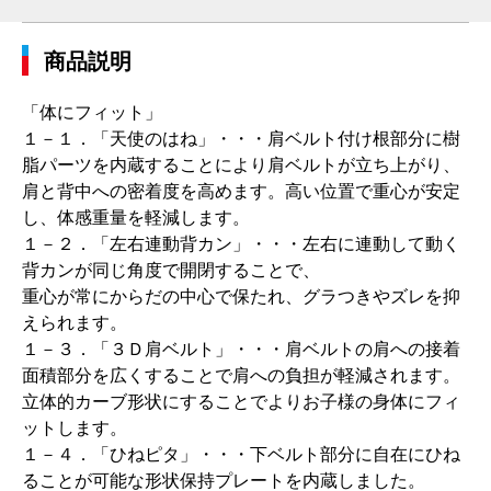
商品説明
「体にフィット」
１－１．「天使のはね」・・・肩ベルト付け根部分に樹
脂パーツを内蔵することにより肩ベルトが立ち上がり、
肩と背中への密着度を高めます。高い位置で重心が安定
し、体感重量を軽減します。
１－２．「左右連動背カン」・・・左右に連動して動く
背カンが同じ角度で開閉することで、
重心が常にからだの中心で保たれ、グラつきやズレを抑
えられます。
１－３．「３Ｄ肩ベルト」・・・肩ベルトの肩への接着
面積部分を広くすることで肩への負担が軽減されます。
立体的カーブ形状にすることでよりお子様の身体にフィ
ットします。
１－４．「ひねピタ」・・・下ベルト部分に自在にひね
ることが可能な形状保持プレートを内蔵しました。