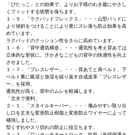
「ぴたっこ」との効果で、よりお子様のわき腹にやさし
くフィットする状態を保ちます。
１－５．「ラクパッドフレックス」・・・山型パッドに
より傾斜をつけることにより更にズレ落ち防止効果を高
めています。
ラクパッドのクッション性をさらに高めています。
１－６．「背中通気構造」・・・通気性を考え背あては
立体的な形状に。汗かきなこどもの背中の快適性を向上
させました。
１－７．「ブレスレザー」・・・背あてと肩ベルト、下
ベルト裏に吸湿と放湿を繰り返す合成皮革「ブレスレザ
ー」を採用。
通気性が高く、背中のムレを軽減します。
「丈夫で便利」
２－１．「スタイルキーパー」・・・傷みやすい取り出
し口を丈夫な変形防止樹脂と変形防止ワイヤーによって
補強しました。
型くずれやスリ切れの防止に役立ちます。
２－２．「ワンタッチオートロック 錠前（先端保護キ