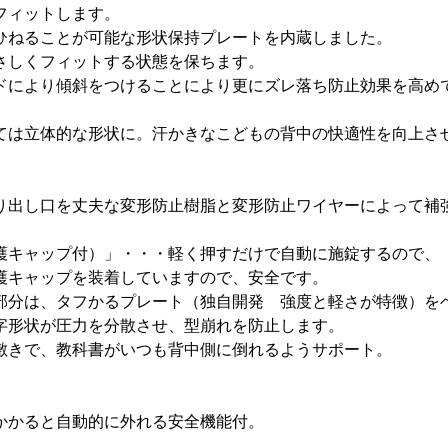
フィットします。
ひねることが可能な形状保持プレートを内蔵しました。
さしくフィットする状態を保ちます。
ドにより傾斜をつけることにより更にズレ落ち防止効果を高め
ては立体的な形状に。汗かきなこどもの背中の快適性を向上さ
り出し口を丈夫な変形防止樹脂と変形防止ワイヤーによって補
護キャップ付）」・・・軽く押すだけで自動に施錠するので、
護キャップを装着していますので、安全です。
部分は、タフかるプレート（独自開発 強度と軽さが特徴）を
字形状が圧力を分散させ、型崩れを防止します。
敷きで、教科書がいつも背中側に倒れるようサポート。
かかると自動的に外れる安全機能付。