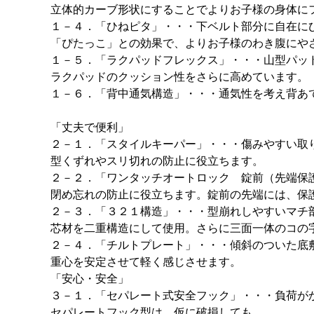
立体的カーブ形状にすることでよりお子様の身体に
１－４．「ひねピタ」・・・下ベルト部分に自在に
「ぴたっこ」との効果で、よりお子様のわき腹にや
１－５．「ラクパッドフレックス」・・・山型パッ
ラクパッドのクッション性をさらに高めています。
１－６．「背中通気構造」・・・通気性を考え背あ
「丈夫で便利」
２－１．「スタイルキーパー」・・・傷みやすい取
型くずれやスリ切れの防止に役立ちます。
２－２．「ワンタッチオートロック 錠前（先端保
閉め忘れの防止に役立ちます。錠前の先端には、保
２－３．「３２１構造」・・・型崩れしやすいマチ
芯材を二重構造にして使用。さらに三面一体のコの
２－４．「チルトプレート」・・・傾斜のついた底
重心を安定させて軽く感じさせます。
「安心・安全」
３－１．「セパレート式安全フック」・・・負荷が
セパレートフック型は、仮に破損しても、