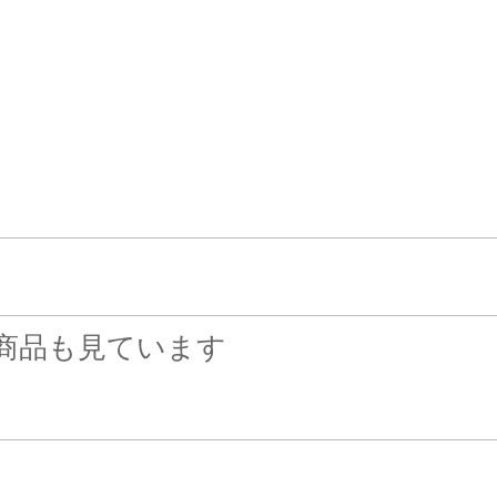
。
。
商品も見ています