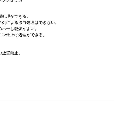
タン２５％
濯処理ができる。
白剤による漂白処理はできない。
の吊干し乾燥がよい。
ロン仕上げ処理ができる。
の放置禁止。