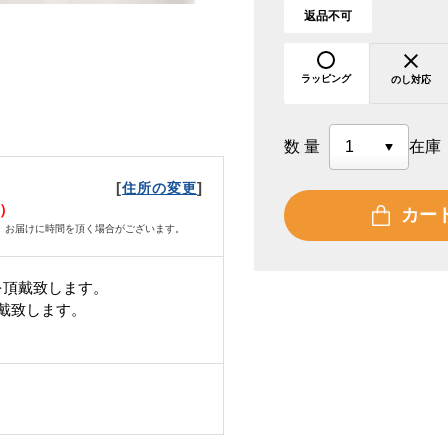
返品不可
ラッピング
のし対応
数量
在庫
[
]
住所の変更
水）
カー
、お届けに時間を頂く場合がございます。
を頂戴致します。
頂戴致します。