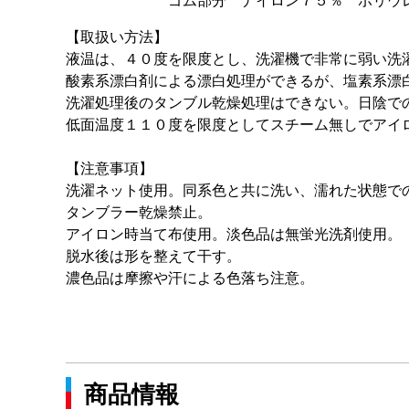
ゴム部分 ナイロン７５％ ポリウレ
【取扱い方法】
液温は、４０度を限度とし、洗濯機で非常に弱い洗
酸素系漂白剤による漂白処理ができるが、塩素系漂
洗濯処理後のタンブル乾燥処理はできない。日陰で
低面温度１１０度を限度としてスチーム無しでアイ
【注意事項】
洗濯ネット使用。同系色と共に洗い、濡れた状態で
タンブラー乾燥禁止。
アイロン時当て布使用。淡色品は無蛍光洗剤使用。
脱水後は形を整えて干す。
濃色品は摩擦や汗による色落ち注意。
商品情報