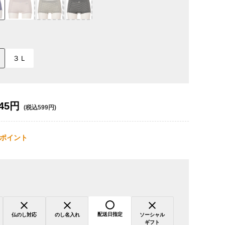
３Ｌ
45円
(税込599円)
ポイント
配送日指定
仏のし対応
のし名入れ
ソーシャル
ギフト