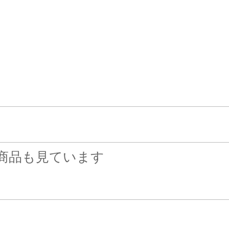
。
。
商品も見ています