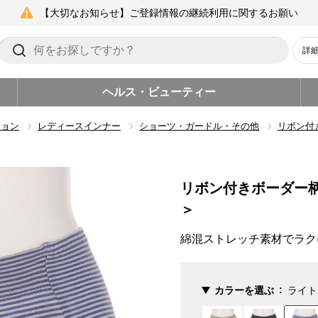
【大切なお知らせ】ご登録情報の継続利用に関するお願い
詳
ヘルス・ビューティー
ション
レディースインナー
ショーツ・ガードル・その他
リボン付
リボン付きボーダー
＞
綿混ストレッチ素材でラク
カラーを選ぶ
ライト