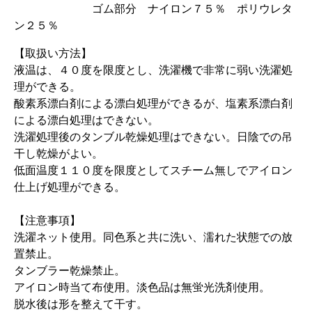
ゴム部分 ナイロン７５％ ポリウレタ
ン２５％
【取扱い方法】
液温は、４０度を限度とし、洗濯機で非常に弱い洗濯処
理ができる。
酸素系漂白剤による漂白処理ができるが、塩素系漂白剤
による漂白処理はできない。
洗濯処理後のタンブル乾燥処理はできない。日陰での吊
干し乾燥がよい。
低面温度１１０度を限度としてスチーム無しでアイロン
仕上げ処理ができる。
【注意事項】
洗濯ネット使用。同色系と共に洗い、濡れた状態での放
置禁止。
タンブラー乾燥禁止。
アイロン時当て布使用。淡色品は無蛍光洗剤使用。
脱水後は形を整えて干す。