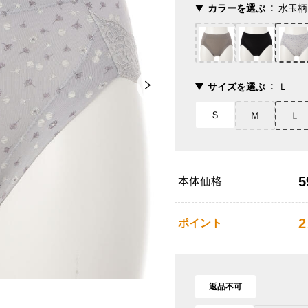
カラーを選ぶ
水玉柄
サイズを選ぶ
Ｌ
Ｓ
Ｍ
Ｌ
5
本体価格
2
ポイント
返品不可