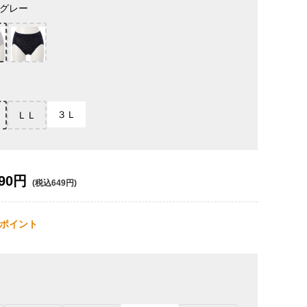
グレー
３Ｌ
ＬＬ
90円
(税込649円)
ポイント