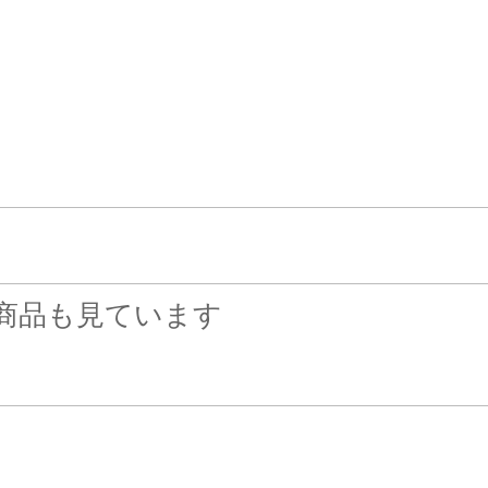
。
。
商品も見ています