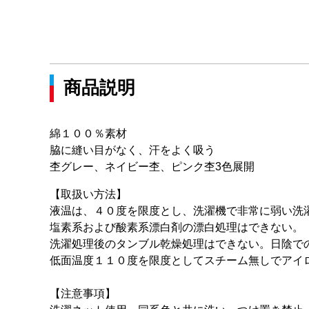
商品説明
綿１００％素材
脇に縫い目がなく、汗をよく吸う
杢グレー、ネイビー杢、ピンク杢3色展開
【取扱い方法】
液温は、４０度を限度とし、洗濯機で非常に弱い洗
塩素系および酸素系漂白剤の漂白処理はできない。
洗濯処理後のタンブル乾燥処理はできない。日陰で
低面温度１１０度を限度としてスチーム無しでアイ
【注意事項】