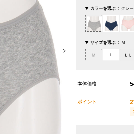
カラーを選ぶ
グレー
サイズを選ぶ
Ｍ
Ｌ
Ｍ
ＬＬ
5
本体価格
2
ポイント