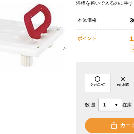
浴槽を跨いで入るのに手す
3
本体価格
1
ポイント
ラッピング
のし対応
数量
在庫
カー