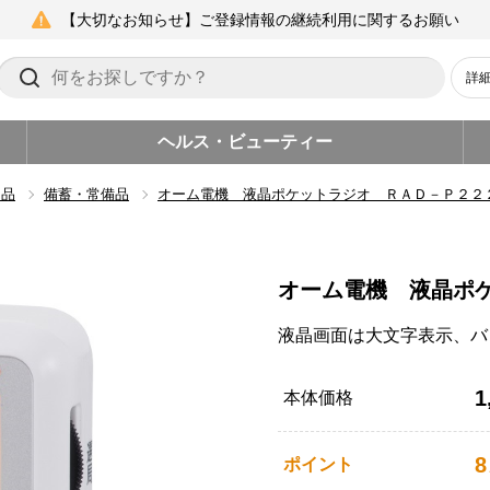
【大切なお知らせ】ご登録情報の継続利用に関するお願い
詳
ヘルス・ビューティー
用品
備蓄・常備品
オーム電機 液晶ポケットラジオ ＲＡＤ－Ｐ２２
オーム電機 液晶ポ
液晶画面は大文字表示、バ
1
本体価格
8
ポイント