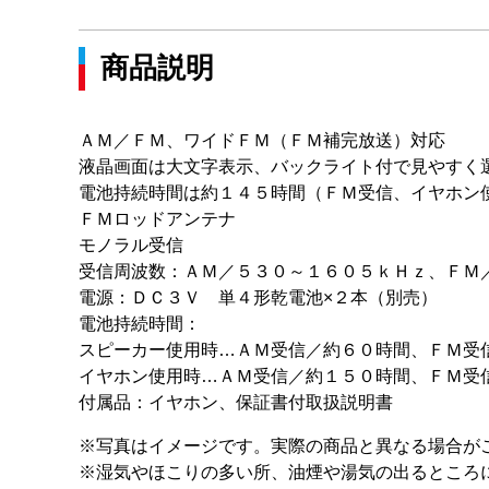
商品説明
ＡＭ／ＦＭ、ワイドＦＭ（ＦＭ補完放送）対応
液晶画面は大文字表示、バックライト付で見やすく
電池持続時間は約１４５時間（ＦＭ受信、イヤホン
ＦＭロッドアンテナ
モノラル受信
受信周波数：ＡＭ／５３０～１６０５ｋＨｚ、ＦＭ
電源：ＤＣ３Ｖ 単４形乾電池×２本（別売）
電池持続時間：
スピーカー使用時…ＡＭ受信／約６０時間、ＦＭ受
イヤホン使用時…ＡＭ受信／約１５０時間、ＦＭ受
付属品：イヤホン、保証書付取扱説明書
※写真はイメージです。実際の商品と異なる場合が
※湿気やほこりの多い所、油煙や湯気の出るところ