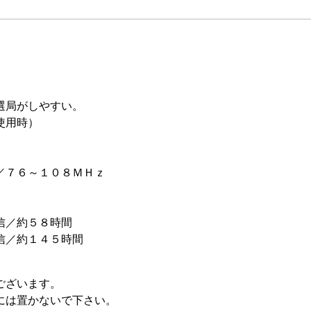
選局がしやすい。
使用時）
／７６～１０８ＭＨｚ
信／約５８時間
信／約１４５時間
ございます。
には置かないで下さい。