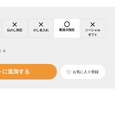
配送日指定
仏のし対応
のし名入れ
ソーシャル
ギフト
：
○
トに追加する
お気に入り登録