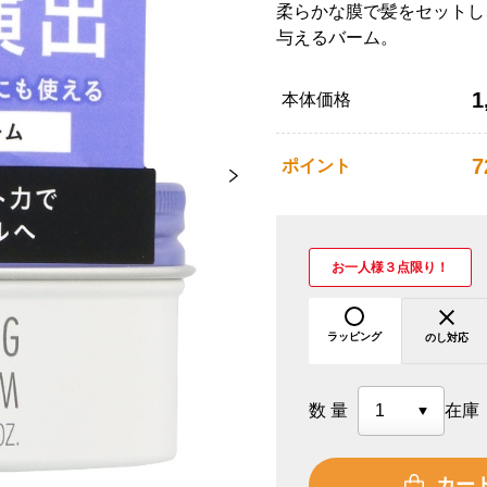
柔らかな膜で髪をセットし
与えるバーム。
1
本体価格
7
ポイント
お一人様３点限り！
ラッピング
のし対応
数量
在庫
カー