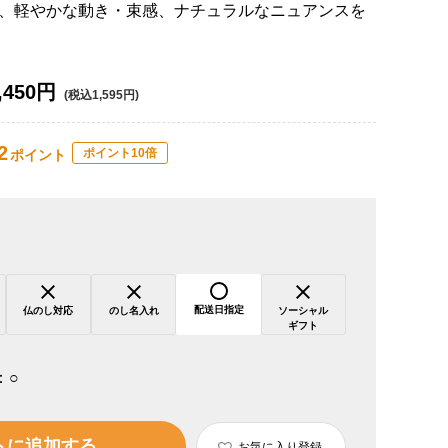
、軽やかな動き・束感、ナチュラルなニュアンスを
,450円
(税込1,595円)
2
ポイント10倍
ポイント
配送日指定
仏のし対応
のし名入れ
ソーシャル
ギフト
：
○
トに追加する
お気に入り登録