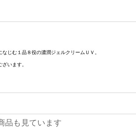
になじむ１品８役の濃潤ジェルクリームＵＶ。
ございます。
商品も見ています