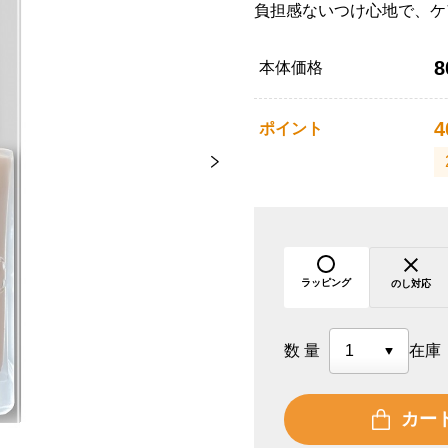
負担感ないつけ心地で、ケ
8
本体価格
4
ポイント
ラッピング
のし対応
数量
在庫
カー