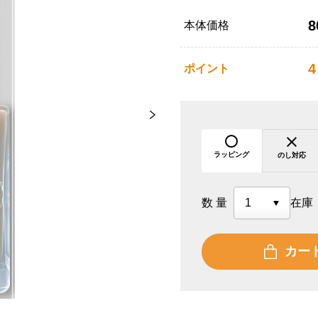
8
本体価格
4
ポイント
ラッピング
のし対応
数量
在庫
カー