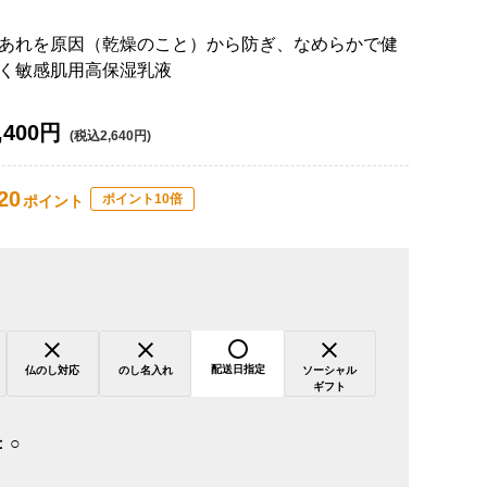
あれを原因（乾燥のこと）から防ぎ、なめらかで健
く敏感肌用高保湿乳液
,400円
(税込2,640円)
20
ポイント10倍
ポイント
配送日指定
仏のし対応
のし名入れ
ソーシャル
ギフト
：
○