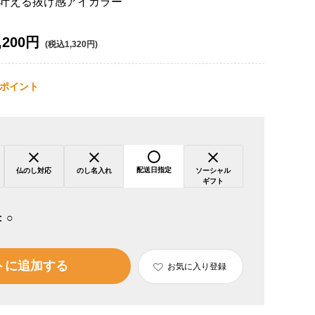
叶える抜け感アイカラー
,200円
(税込1,320円)
ポイント
配送日指定
仏のし対応
のし名入れ
ソーシャル
ギフト
：
○
トに追加する
お気に入り登録