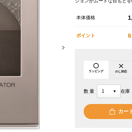
ションがムードな目もとを
1
本体価格
6
ポイント
ラッピング
のし対応
数量
在庫
カー