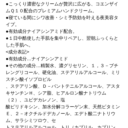
●こっくり濃密なクリームが贅沢に広がる、コエンザイ
ムＱ１０配合のプレミアムハンドクリーム。
●寝ている間にシワ改善・シミ予防効を叶える夜美容タ
イプ。
●有効成分ナイアシンアミド配合。
●１日中酷使した手肌を集中リペアし、翌朝ふっくらと
した手肌へ。
<成分表記>
●有効成分…ナイアシンアミド
●その他の成分…精製水、濃グリセリン、１，３－ブチ
レングリコール、硬化油、ステアリルアルコール、ミリ
スチン酸イソプロピル
、ステアリン酸、Ｄ－パントテニルアルコール、アスタ
キサンチンＨ、シア脂、ヒアルロン酸ナトリウム
（２）、ユビデカレノン、塩
酸ピリドキシン、加水分解コラーゲン末、天然ビタミン
Ｅ、２－オクチルドデカノール、エデト酸二ナトリウ
ム、サラシミツロウ、セ
トステアリルアルコール、トリ（カプリル、カプリン