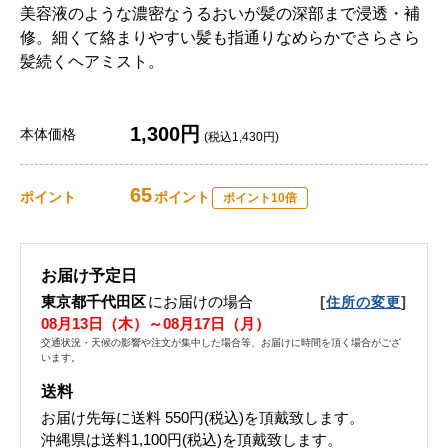
美容液のような濃密なうるおいが髪の深部まで浸透・補
修。細くて絡まりやすい髪も指通りなめらかでさらさら
髪続くヘアミスト。
1,300円
本体価格
(税込1,430円)
65
ポイント
ポイント
ポイント10倍
お届け予定日
東京都千代田区
にお届けの場合
[
]
住所の変更
08月13日（木）～08月17日（月）
交通状況・天候の影響や注文が集中した場合等、お届けに時間を頂く場合がござ
います。
送料
お届け先毎に送料
550円(税込)
を頂戴致します。
沖縄県は送料1,100円(税込)を頂戴致します。