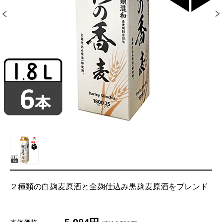
２種類の白麹麦原酒と全麹仕込み黒麹麦原酒をブレンド