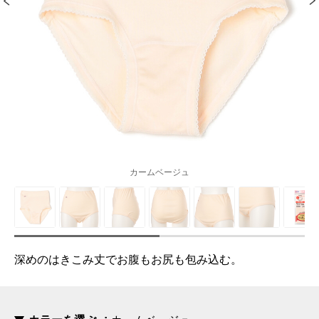
カームベージュ
深めのはきこみ丈でお腹もお尻も包み込む。