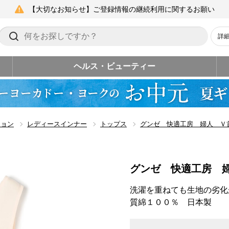
【大切なお知らせ】ご登録情報の継続利用に関するお願い
詳
ヘルス・ビューティー
ション
レディースインナー
トップス
グンゼ 快適工房 婦人 Ｖ
グンゼ 快適工房 
洗濯を重ねても生地の劣化
質綿１００％ 日本製