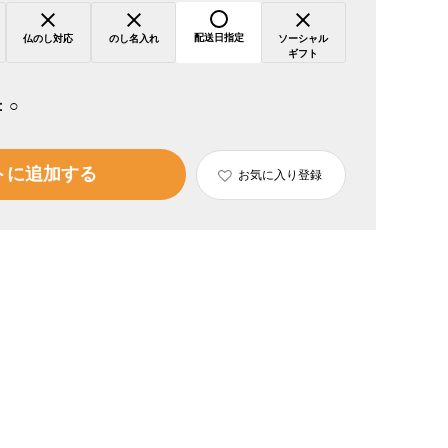
配送日指定
仏のし対応
のし名入れ
ソーシャル
ギフト
：
○
トに追加する
お気に入り登録