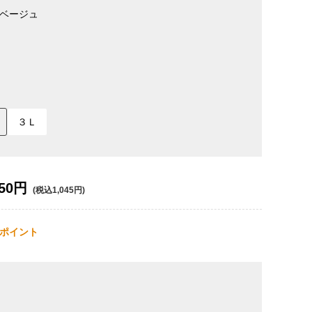
ベージュ
３Ｌ
50円
(税込1,045円)
ポイント