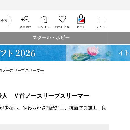
細検索
会員登録
ログイン
お気に入り
カート
メニュー
スクール・ホビー
首ノースリーブスリーマー
婦人 Ｖ首ノースリーブスリーマー
が少ない。やわらかさ持続加工、抗菌防臭加工、良