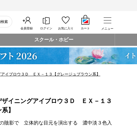
細検索
会員登録
ログイン
お気に入り
カート
メニュー
スクール・ホビー
グアイブロウ３Ｄ ＥＸ－１３【グレージュブラウン系】
デザイニングアイブロウ３Ｄ ＥＸ－１３
ン系】
の陰影で 立体的な目元を演出する 濃中淡３色入