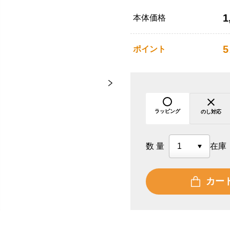
1
本体価格
5
ポイント
ラッピング
のし対応
数量
在庫
カー