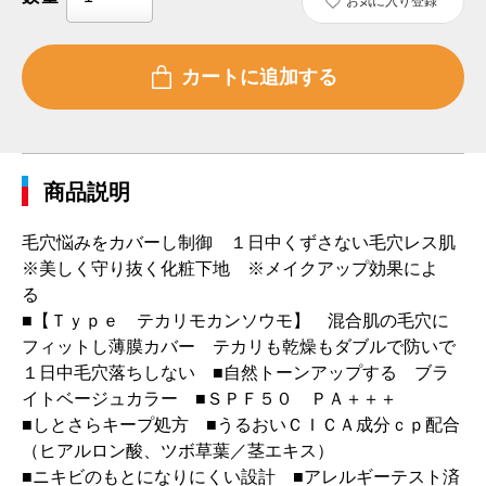
お気に入り登録
商品説明
毛穴悩みをカバーし制御 １日中くずさない毛穴レス肌
※美しく守り抜く化粧下地 ※メイクアップ効果によ
る
■【Ｔｙｐｅ テカリモカンソウモ】 混合肌の毛穴に
フィットし薄膜カバー テカリも乾燥もダブルで防いで
１日中毛穴落ちしない ■自然トーンアップする ブラ
イトベージュカラー ■ＳＰＦ５０ ＰＡ＋＋＋
■しとさらキープ処方 ■うるおいＣＩＣＡ成分ｃｐ配合
（ヒアルロン酸、ツボ草葉／茎エキス）
■ニキビのもとになりにくい設計 ■アレルギーテスト済