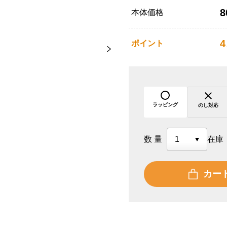
8
本体価格
4
ポイント
ラッピング
のし対応
数量
在庫
カー