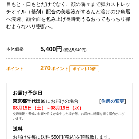
目もと・口もとだけでなく、顔の隅々まで弾力ストレッ
チオイル（基剤）配合の美容液がするんと溶けのび角層
へ浸透、顔全面を包み上げ長時間うるおってもっちり弾
むようなハリ密肌へ。
5,400円
本体価格
(税込5,940円)
270
ポイント
ポイント
ポイント10倍
お届け予定日
東京都千代田区
にお届けの場合
[
]
住所の変更
08月15日（土）～08月19日（水）
交通状況・天候の影響や注文が集中した場合等、お届けに時間を頂く場合がござ
います。
送料
お届け先毎に送料
550円(税込)
を頂戴致します。