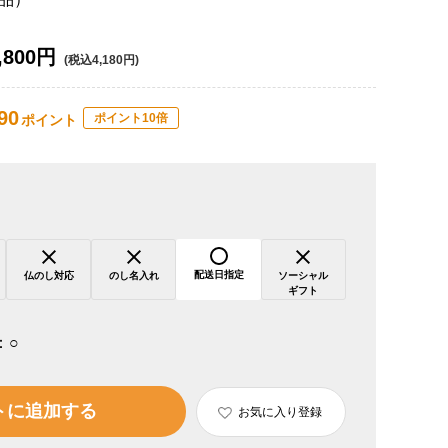
,800円
(税込4,180円)
90
ポイント10倍
ポイント
配送日指定
仏のし対応
のし名入れ
ソーシャル
ギフト
：
○
トに追加する
お気に入り登録