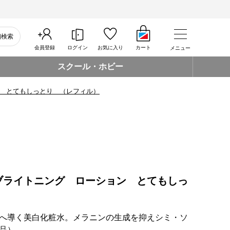
細検索
会員登録
ログイン
お気に入り
カート
メニュー
スクール・ホビー
 とてもしっとり （レフィル）
ブライトニング ローション とてもしっ
へ導く美白化粧水。メラニンの生成を抑えシミ・ソ
品）