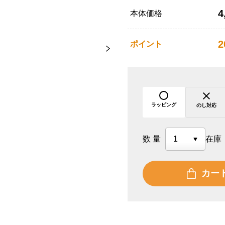
4
本体価格
2
ポイント
ラッピング
のし対応
数量
在庫
カー