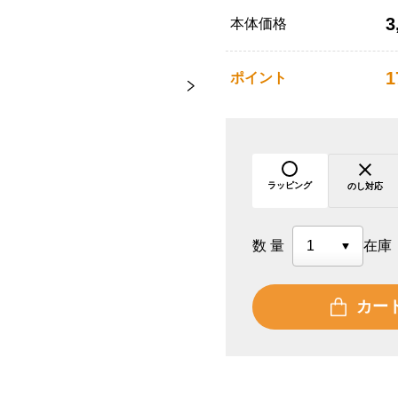
3
本体価格
1
ポイント
ラッピング
のし対応
数量
在庫
カー