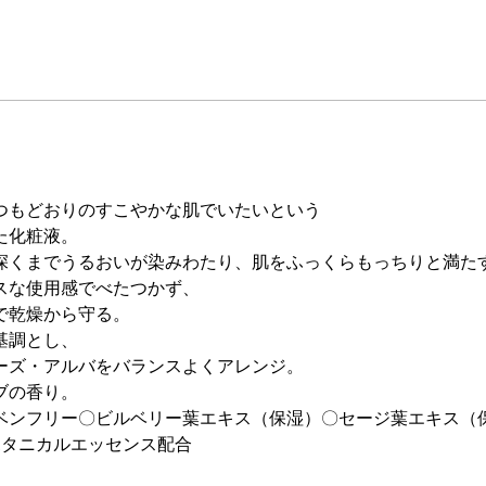
つもどおりのすこやかな肌でいたいという
た化粧液。
深くまでうるおいが染みわたり、肌をふっくらもっちりと満た
スな使用感でべたつかず、
で乾燥から守る。
基調とし、
ーズ・アルバをバランスよくアレンジ。
ブの香り。
ベンフリー〇ビルベリー葉エキス（保湿）〇セージ葉エキス（
ボタニカルエッセンス配合