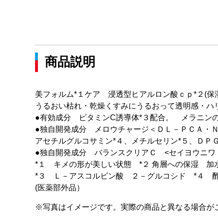
商品説明
美フォルム*１ケア 浸透型ヒアルロン酸ｃｐ*２(保
うるおい枯れ・乾燥くすみにうるおって透明感・ハ
●有効成分 ビタミンC誘導体*３配合。 メラニン
●独自開発成分 メロウチャージ＜ＤＬ－ＰＣＡ・
アセチルグルコサミン*４、メチルセリン*５、ＤＰＧ>
●独自開発成分 バランスクリアＣ <セイヨウニワ
*１ キメの形が美しい状態 *２ 角層への保湿 
*３ Ｌ－アスコルビン酸 ２－グルコシド *４ 
(医薬部外品）
※写真はイメージです。実際の商品と異なる場合が