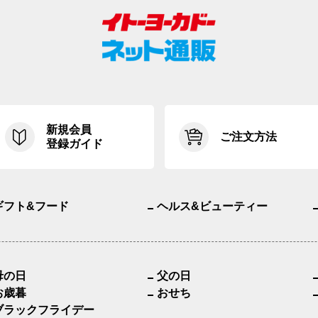
新規会員
ご注文方法
登録ガイド
ギフト&フード
ヘルス&ビューティー
母の日
父の日
お歳暮
おせち
ブラックフライデー