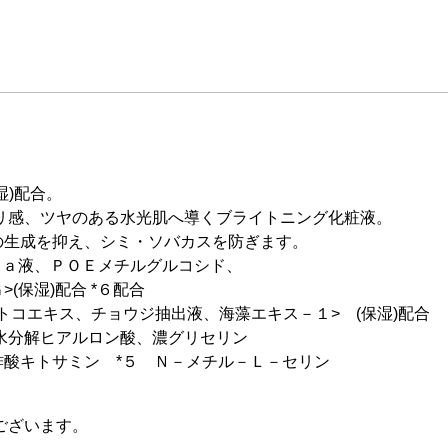
湿)配合。
リ感、ツヤのある水光肌へ導くブライトニング化粧液。
の生成を抑え、シミ・ソバカスを防ぎます。
Ｎａ液、ＰＯＥメチルグルコシド、
(保湿)配合 *６配合
トコエキス、チョウジ抽出液、海藻エキス－１> (保湿)配合
加水分解ヒアルロン酸、濃グリセリン
酢酸キトサミン *５ Ｎ－メチル－Ｌ－セリン
ございます。