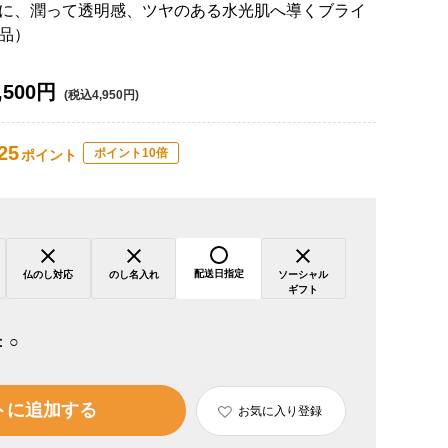
に、潤って透明感、ツヤのある水光肌へ導くブライ
品）
,500円
(税込4,950円)
25
ポイント10倍
ポイント
配送日指定
仏のし対応
のし名入れ
ソーシャル
ギフト
：
○
トに追加する
お気に入り登録