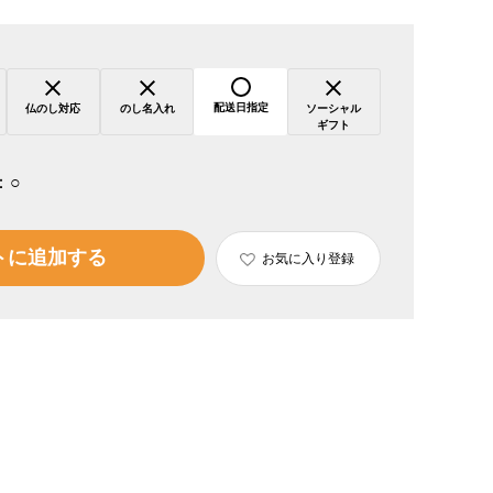
配送日指定
仏のし対応
のし名入れ
ソーシャル
ギフト
：
○
トに追加する
お気に入り登録