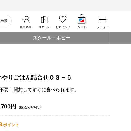
細検索
会員登録
ログイン
お気に入り
カート
メニュー
スクール・ホビー
いやりごはん詰合せＯＧ－６
不要！開封してすぐに食べられます。
,700円
(税込5,076円)
3
ポイント