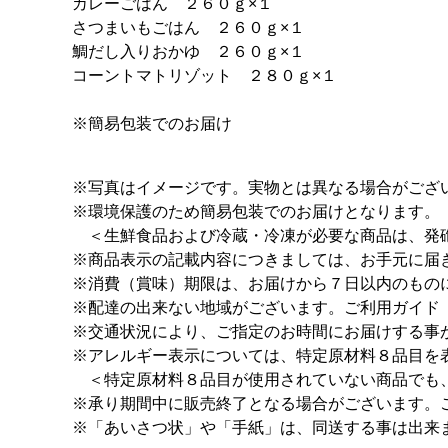
カレーごはん ２６０ｇ×１
さつまいもごはん ２６０ｇ×１
鯛だし入りおかゆ ２６０ｇ×１
コーントマトリゾット ２８０ｇ×１
※簡易包装でのお届け
※写真はイメージです。実物とは異なる場合がござ
※環境保護のため簡易包装でのお届けとなります。
＜生鮮食品および冷蔵・冷凍が必要な商品は、発砲
※商品表示の記載内容につきましては、お手元に届
※消費（賞味）期限は、お届けから７日以内のもの
※配達の出来ない地域がございます。ご利用ガイド
※交通状況により、ご指定のお時間にお届けする事
※アレルギー表示については、特定原材料８品目を
＜特定原材料８品目が使用されていない商品でも
※承り期間中に販売終了となる場合がございます。
※「あいさつ状」や「手紙」は、同送する事は出来