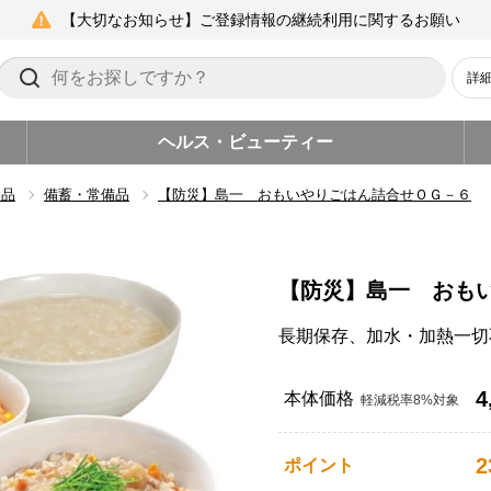
【大切なお知らせ】ご登録情報の継続利用に関するお願い
詳
ヘルス・ビューティー
用品
備蓄・常備品
【防災】島一 おもいやりごはん詰合せＯＧ－６
【防災】島一 おも
長期保存、加水・加熱一切
4
本体価格
軽減税率8%対象
2
ポイント