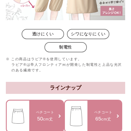
透けにくい
シワになりにくい
制電性
※ この商品はラピア®を使用しています。
ラピア®は帝人フロンティア㈱が開発した制電性と上品な光沢
のある繊維です。
ラインナップ
ペチコート
ペチコート
50
65
cm丈
cm丈