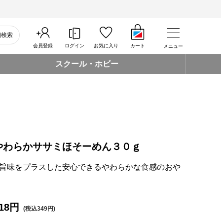
細検索
会員登録
ログイン
お気に入り
カート
メニュー
スクール・ホビー
やわらかササミほそーめん３０ｇ
旨味をプラスした安心できるやわらかな食感のおや
18円
(税込349円)