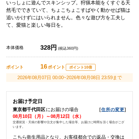
いっしょに遊んでスキンシップ。狩猟本能をくすぐる天
然毛でできていて、ちょこちょこすばやく動かせば猫は
追いかけずにはいられません。色々な遊び方を工夫し
て、愛猫と楽しい毎日を。
328円
本体価格
(税込360円)
16
ポイント
ポイント
ポイント10倍
2026年08月07日 00:00~2026年08月08日 23:59まで
お届け予定日
東京都千代田区
にお届けの場合
[
]
住所の変更
08月10日（月）～08月12日（水）
交通状況・天候の影響や注文が集中した場合等、お届けに時間を頂く場合がござ
います。
こちら衛生用品となり、お客様都合での返品・交換は