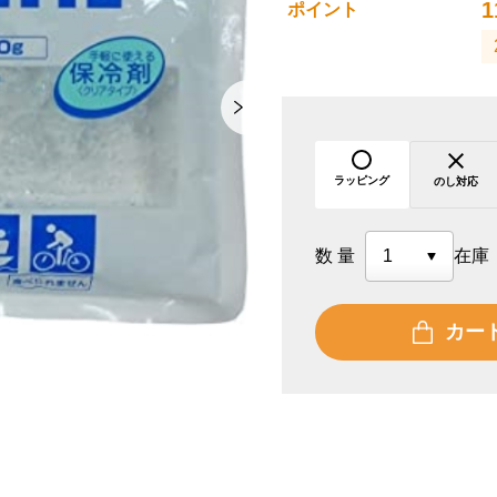
1
ポイント
ラッピング
のし対応
数量
在庫
カー