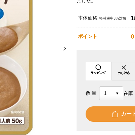
ました。
1
本体価格
軽減税率8%対象
0
ポイント
ラッピング
のし対応
数量
在庫
カー