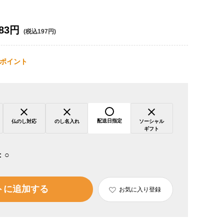
83円
(税込197円)
ポイント
配送日指定
仏のし対応
のし名入れ
ソーシャル
ギフト
：
○
トに追加する
お気に入り登録