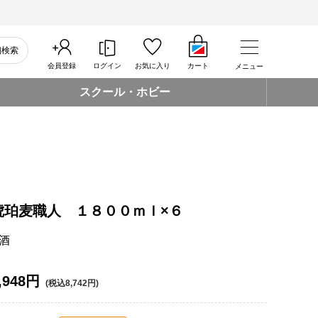
細検索
会員登録
ログイン
お気に入り
カート
メニュー
スクール・ホビー
琥珀麦職人 １８００ｍｌ×６
酒
,948円
(税込8,742円)