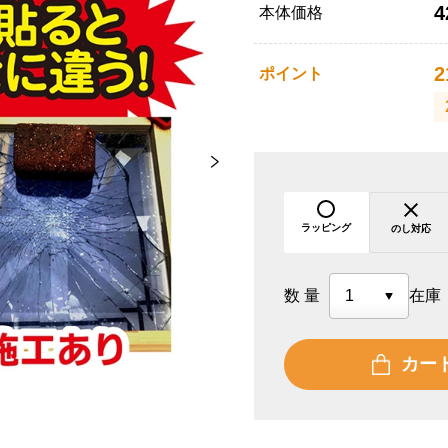
4
本体価格
2
ポイント
ラッピング
のし対応
数量
在庫
カー