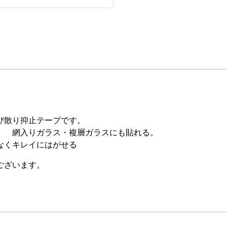
び散り抑止テープです。
。 網入りガラス・複層ガラスにも貼れる。
なくキレイにはがせる
ございます。