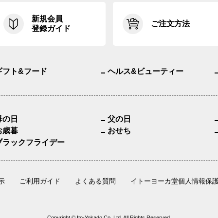
新規会員
ご注文方法
登録ガイド
ギフト&フード
ヘルス&ビューティー
母の日
父の日
お歳暮
おせち
ブラックフライデー
示
ご利用ガイド
よくある質問
イトーヨーカ堂個人情報保
Copyright © Ito-Yokado Co.,Ltd. All Rights Reserved.