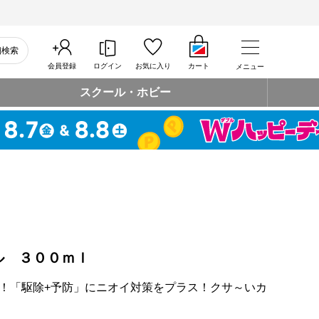
細検索
会員登録
ログイン
お気に入り
カート
メニュー
スクール・ホビー
ル ３００ｍｌ
！「駆除+予防」にニオイ対策をプラス！クサ～いカ