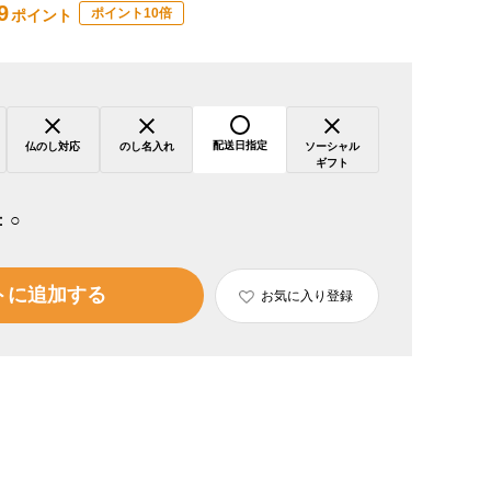
9
ポイント10倍
ポイント
配送日指定
仏のし対応
のし名入れ
ソーシャル
ギフト
：
○
トに追加する
お気に入り登録