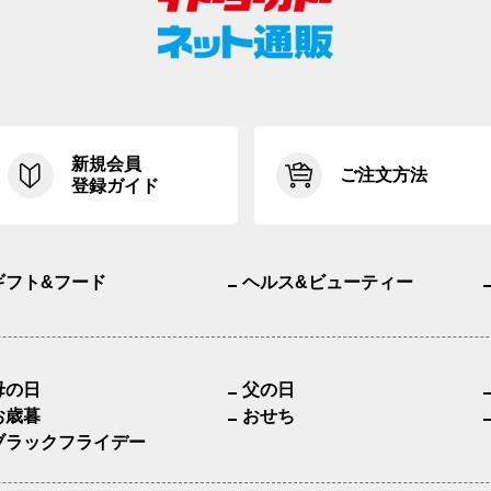
新規会員
ご注文方法
登録ガイド
ギフト&フード
ヘルス&ビューティー
母の日
父の日
お歳暮
おせち
ブラックフライデー