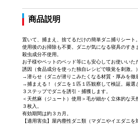
商品説明
置いて、捕まえ、捨てるだけの簡単ダニ捕りシート
使用後のお掃除も不要。ダニが気になる寝具のすき
殺虫成分不使用。
お子様やペットのベッド等にも安心してお使いいた
誘因（食品成分を使った独自レシピで嗅覚を刺激。
→潜らせ（ダニが潜りこみたくなる材質・厚みを徹
→捕まえる！（ダニを１匹１匹観察して検証。厳選
３ステップでダニを誘引・捕獲します。
＜天然麻（ジュート）使用＞毛が細かく立体的な天
３枚入。
有効期間は約３カ月。
【適用害虫】屋内塵性ダニ類（マダニやイエダニを