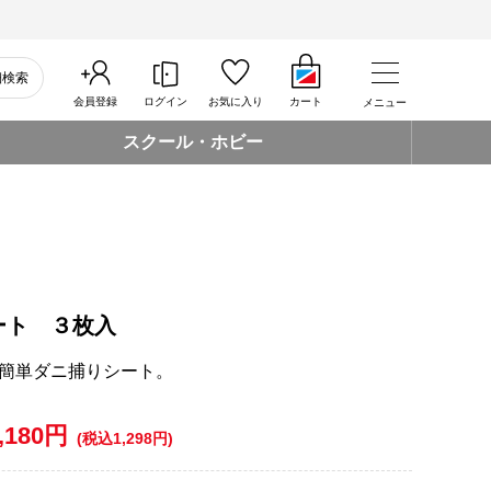
細検索
会員登録
ログイン
お気に入り
カート
メニュー
スクール・ホビー
ート ３枚入
簡単ダニ捕りシート。
,180円
(税込1,298円)