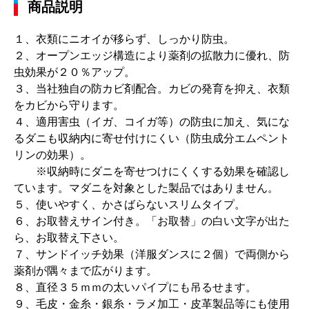
商品説明
１、衣類にニオイが移らず、しっかり防虫。
２、オープンエッジ構造により薬剤の拡散力に優れ、防
虫効果が２０％アップ。
３、当社独自の防カビ剤配合。カビの発育を抑え、衣類
をカビから守ります。
４、適用害虫（イガ、コイガ等）の防虫に加え、気にな
るダニも収納内に寄せ付けにくい（防虫成分エムペント
リンの効果）。
※収納時にダニを寄せつけにくくする効果を確認し
ています。マダニを対象とした製品ではありません。
５、使いやすく、かさばらないスリムタイプ。
６、お取替えサイン付き。「お取替」の白い文字が出た
ら、お取替え下さい。
７、サンドイッチ効果（洋服ダンスに２個）で両側から
薬剤が隅々まで広がります。
８、直径３５ｍｍの太いパイプにも吊るせます。
９、毛皮・金糸・銀糸・ラメ加工・皮革製品等にも使用