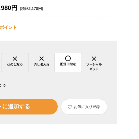
,980円
(税込2,178円)
ポイント
配送日指定
仏のし対応
のし名入れ
ソーシャル
ギフト
：
○
トに追加する
お気に入り登録