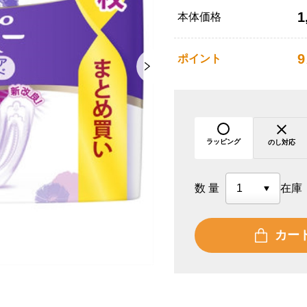
1
本体価格
9
ポイント
ラッピング
のし対応
数量
在庫
カー