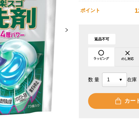
1
ポイント
返品不可
ラッピング
のし対応
数量
在庫
カー