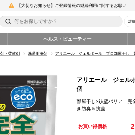
【大切なお知らせ】ご登録情報の継続利用に関するお願い
詳
ヘルス・ビューティー
洗剤・柔軟剤
洗濯用洗剤
アリエール ジェルボール プロ部屋干し 
アリエール ジェル
個
部屋干し×鉄壁バリア 完
き防臭＆抗菌
2
お買い得価格