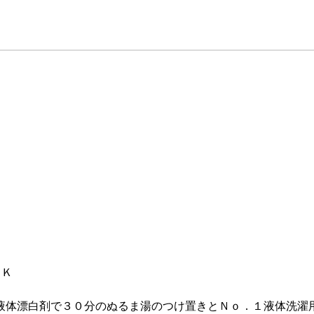
ＯＫ
液体漂白剤で３０分のぬるま湯のつけ置きとＮｏ．１液体洗濯