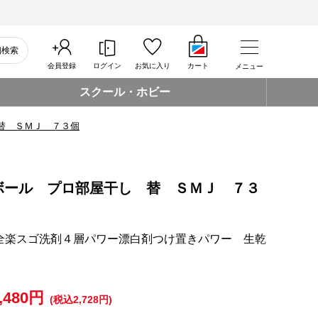
細検索
会員登録
ログイン
お気に入り
カート
メニュー
スクール・ホビー
替 ＳＭＪ ７３個
ボール プロ部屋干し 替 ＳＭＪ ７３
全楽スゴ洗剤４層パワー漂白剤つけ置きパワー 生乾
,480円
(税込2,728円)