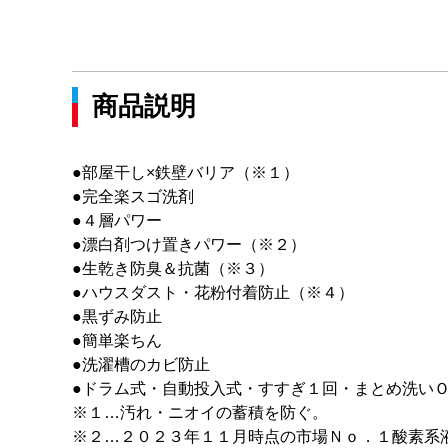
商品説明
●部屋干し×鉄壁バリア（※１）
●完全楽スゴ洗剤
●４層パワー
●漂白剤つけ置きパワー（※２）
●生乾き防臭＆抗菌（※３）
●ハウスダスト・花粉付着防止（※４）
●黒ずみ防止
●簡単楽ちん
●洗濯槽のカビ防止
●ドラム式・自動投入式・すすぎ１回・まとめ洗い
※１…汚れ・ニオイの蓄積を防ぐ。
※２…２０２３年１１月時点の市場Ｎｏ．１酸素系