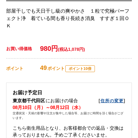
部屋干しでも天日干し級の爽やかさ １粒で究極パーフ
ェクト浄 着ている間も香り長続き消臭 すすぎ１回Ｏ
Ｋ
980円
お買い得価格
(税込1,078円)
49
ポイント
ポイント
ポイント10倍
お届け予定日
東京都千代田区
にお届けの場合
[
]
住所の変更
08月10日（月）～08月12日（水）
交通状況・天候の影響や注文が集中した場合等、お届けに時間を頂く場合がござ
います。
こちら衛生用品となり、お客様都合での返品・交換は
承っておりません。予めご了承くださいませ。