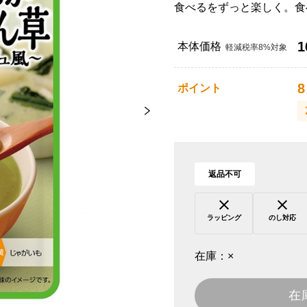
食べるをずっと楽しく。食
1
本体価格
軽減税率8%対象
8
ポイント
返品不可
ラッピング
のし対応
在庫：
×
在