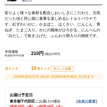
彩りよく様々な食材を配合しおいしさにこだわり、元気
だった頃と同じ様に食事を楽しめるレトルトパウチで
す。紅ずわいがに、かまぼこ、はくさい、にんじん、青
ねぎ、たまご入り。かにの風味がひろがる、にんべんの
「白だし」で炊き上げた、ふんわり卵入りの雑炊です。
本体価格
210円
(税込226円)
軽減税率8%対象
10
ポイント
ポイント
ポイント10倍
2026年08月07日 00:00~2026年08月08日 23:59まで
お届け予定日
東京都千代田区
にお届けの場合
[
]
住所の変更
08月14日（金）～08月18日（火）