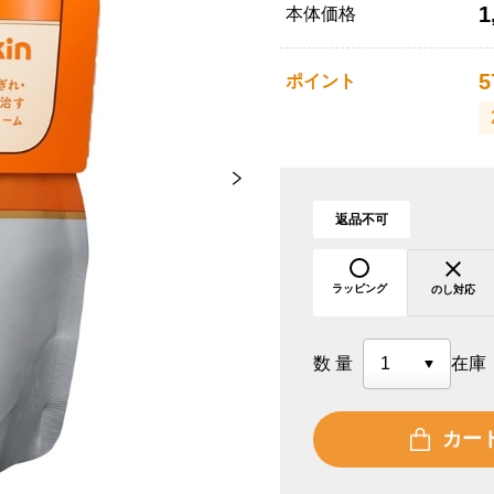
1
本体価格
5
ポイント
返品不可
ラッピング
のし対応
数量
在庫
カー