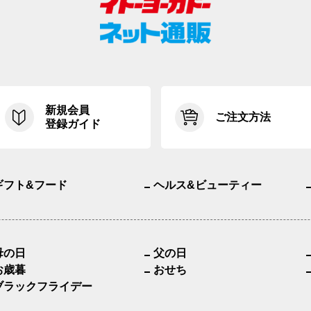
新規会員
ご注文方法
登録ガイド
ギフト&フード
ヘルス&ビューティー
母の日
父の日
お歳暮
おせち
ブラックフライデー