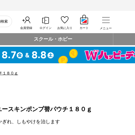
細検索
会員登録
ログイン
お気に入り
カート
メニュー
スクール・ホビー
チ１８０ｇ
ユースキンポンプ替パウチ１８０ｇ
かぎれ、しもやけを治します