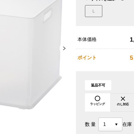
L
1
本体価格
5
ポイント
返品不可
ラッピング
のし対応
数量
在庫