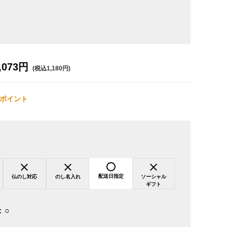
,073円
(税込1,180円)
ポイント
配送日指定
仏のし対応
のし名入れ
ソーシャル
ギフト
：
○