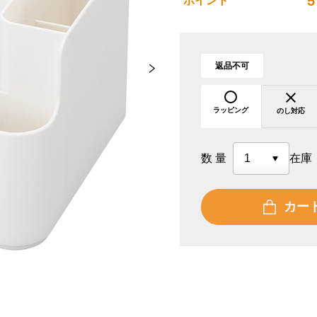
5
ポイント
返品不可
ラッピング
のし対応
数量
在庫
カー