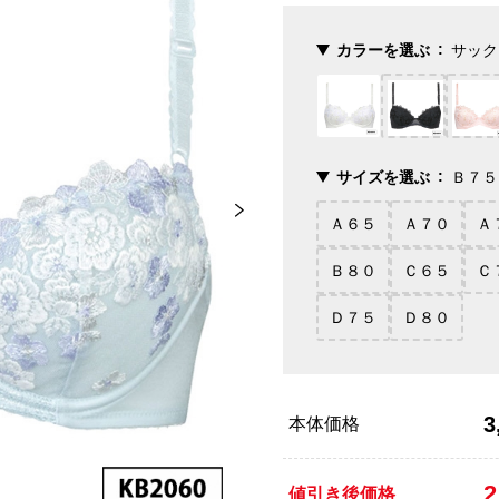
カラーを選ぶ
サック
サイズを選ぶ
Ｂ７５
Ａ６５
Ａ７０
Ａ
Ｂ８０
Ｃ６５
Ｃ
Ｄ７５
Ｄ８０
3
本体価格
2
値引き後価格